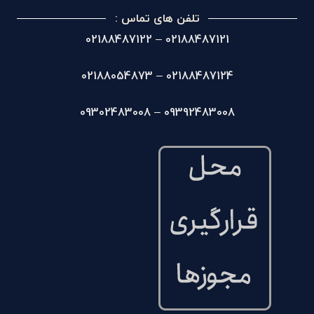
تلفن های تماس :
02188487121 – 02188487122
02188487124 – 02188054873
09392483008 – 09302483008