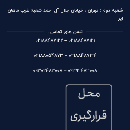
شعبه دوم : تهران ، خیابان جلال آل احمد شعبه غرب ماهان
ایر
تلفن های تماس :
02188487121 – 02188487122
02188487124 – 02188054873
09392483008 – 09302483008