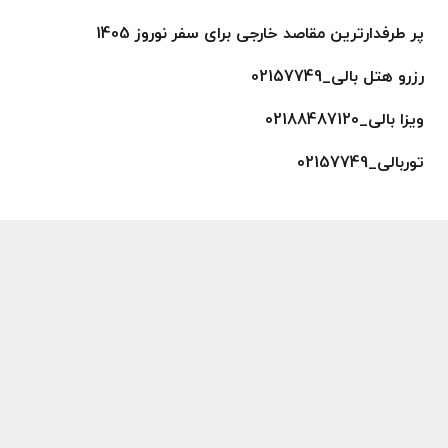
پر طرفدارترین مقاصد خارجی برای سفر نوروز 1405
رزرو هتل بالی_02157749
ویزا بالی_02188487120
توربالی_02157749