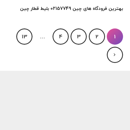
بهترین فرودگاه های چین 02157749 بلیط قطار چین
13
…
4
3
2
1